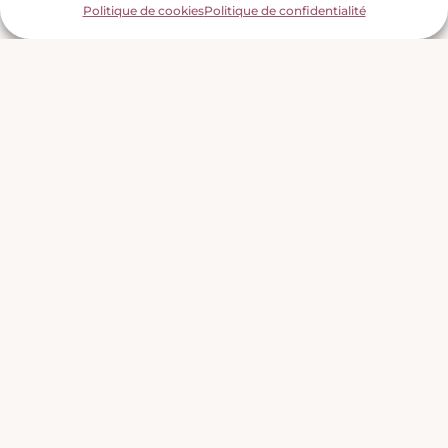
Politique de cookies
Politique de confidentialité
Ce que tu obtiendras
Economie de temps
en laissant les aspects
techniques entre mes mains.
Efficacité optimisée de tes campagnes
avec
des séquences automatisées.
Tu impressionnes ton audience
avec des
newsletters visuellement attrayantes.
JE RESERVE UN RENDEZ-VOUS GRATUIT
Je t’aide à lancer ta newsletter sans prise de