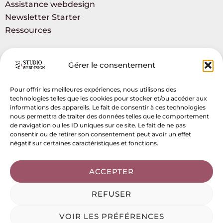
Assistance webdesign
Newsletter Starter
Ressources
Gérer le consentement
Contact
Pour offrir les meilleures expériences, nous utilisons des
Formulaire de contact
technologies telles que les cookies pour stocker et/ou accéder aux
Rendez-vous
informations des appareils. Le fait de consentir à ces technologies
nous permettra de traiter des données telles que le comportement
de navigation ou les ID uniques sur ce site. Le fait de ne pas
consentir ou de retirer son consentement peut avoir un effet
négatif sur certaines caractéristiques et fonctions.
Copyright © 2026 AM Studio Webdesign
ACCEPTER
Mentions légales
Politique de confidentialité
REFUSER
Conditions générales de vente
VOIR LES PRÉFÉRENCES
Politique de cookies (UE)